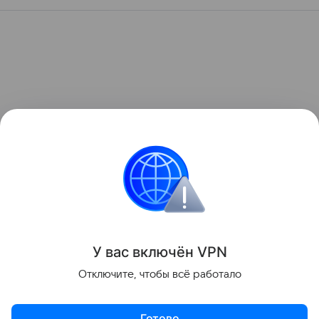
У вас включ
ён
V
P
N
Отключите, чтобы всё работало
Готово