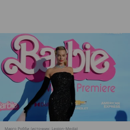
Марго Робби
источник:
Legion-Media