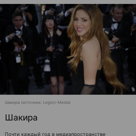
Шакира
источник:
Legion-Media
Шакира
Почти каждый год в медиапространстве