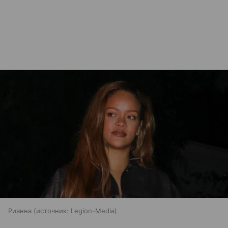
Рианна
источник:
Legion-Media