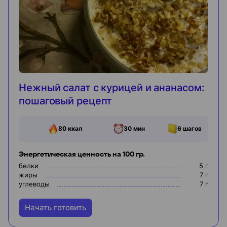
Нежный салат с курицей и ананасом:
пошаговый рецепт
80
ккал
30 мин
6
шагов
Энергетическая ценность на 100 гр.
белки
5
г
жиры
7
г
углеводы
7
г
Начать готовить