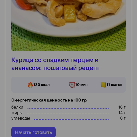
Курица со сладким перцем и
ананасом: пошаговый рецепт
180
ккал
10 мин
11
шагов
Энергетическая ценность на 100 гр.
белки
16
г
жиры
14
г
углеводы
0
г
Начать готовить