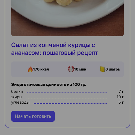
Салат из копченой курицы с
ананасом: пошаговый рецепт
170
ккал
10 мин
6
шагов
Энергетическая ценность на 100 гр.
белки
7
г
жиры
10
г
углеводы
5
г
Начать готовить