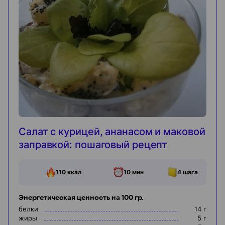
Салат с курицей, ананасом и маковой
заправкой: пошаговый рецепт
110
ккал
10 мин
4
шага
Энергетическая ценность на 100 гр.
белки
14
г
жиры
5
г