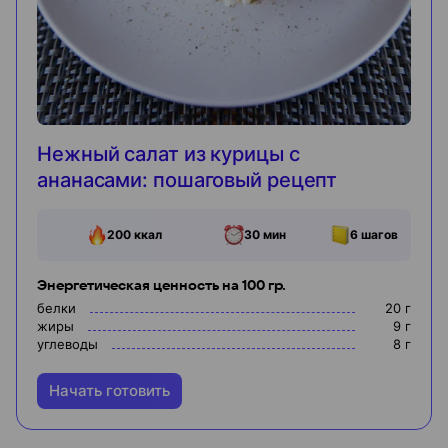
Нежный салат из курицы с
ананасами: пошаговый рецепт
200
ккал
30 мин
6
шагов
Энергетическая ценность на 100 гр.
белки
20
г
жиры
9
г
углеводы
8
г
Начать готовить