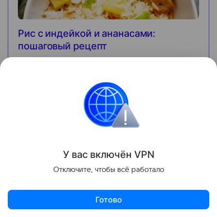
Рис с индейкой и ананасами:
пошаговый рецепт
180
ккал
0 мин
6
шагов
Энергетическая ценность на 100 гр.
белки
0
г
жиры
0
г
углеводы
0
г
Начать готовить
У вас включ
ён
V
P
N
Отключите, чтобы всё работало
Поделиться
Готово