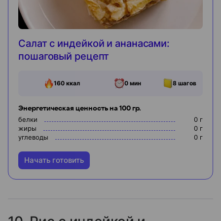
Салат с индейкой и ананасами:
пошаговый рецепт
160
ккал
0 мин
8
шагов
Энергетическая ценность на 100 гр.
белки
0
г
жиры
0
г
углеводы
0
г
Начать готовить