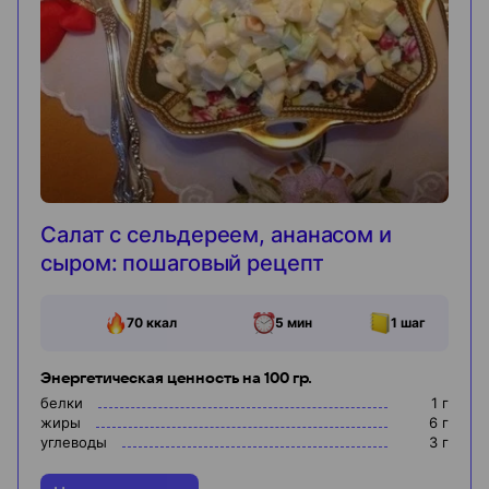
Салат с сельдереем, ананасом и
сыром: пошаговый рецепт
70
ккал
5 мин
1
шаг
Энергетическая ценность на 100 гр.
белки
1
г
жиры
6
г
углеводы
3
г