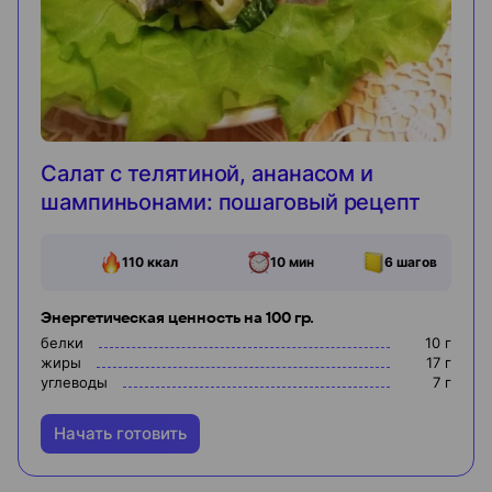
Салат с телятиной, ананасом и
шампиньонами: пошаговый рецепт
110
ккал
10 мин
6
шагов
Энергетическая ценность на 100 гр.
белки
10
г
жиры
17
г
углеводы
7
г
Начать готовить