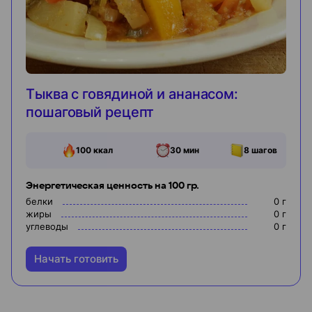
Тыква с говядиной и ананасом:
пошаговый рецепт
100
ккал
30 мин
8
шагов
Энергетическая ценность на 100 гр.
белки
0
г
жиры
0
г
углеводы
0
г
Начать готовить