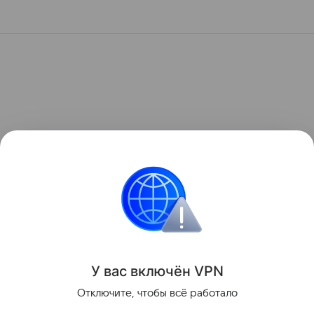
У вас включ
ён
V
P
N
Отключите, чтобы всё работало