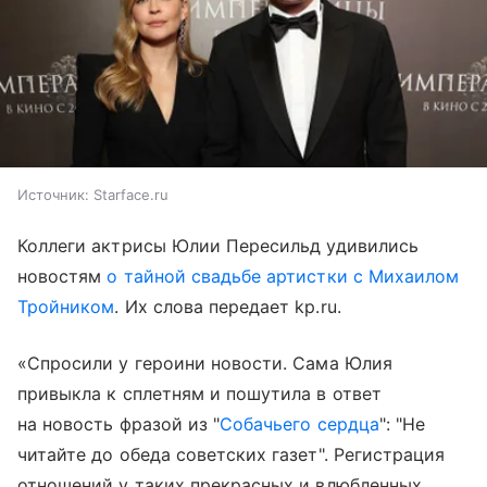
Источник:
Starface.ru
Коллеги актрисы Юлии Пересильд удивились
новостям
о тайной свадьбе артистки с Михаилом
Тройником
. Их слова передает kp.ru.
«Спросили у героини новости. Сама Юлия
привыкла к сплетням и пошутила в ответ
на новость фразой из "
Собачьего сердца
": "Не
читайте до обеда советских газет". Регистрация
отношений у таких прекрасных и влюбленных