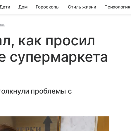
 Дети
Дом
Гороскопы
Стиль жизни
Психология
знь
л, как просил
е супермаркета
толкнули проблемы с