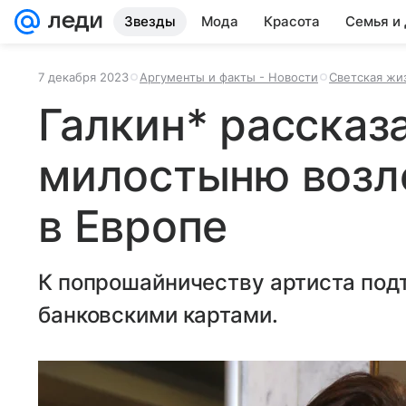
Звезды
Мода
Красота
Семья и
7 декабря 2023
Аргументы и факты - Новости
Светская жи
Галкин* рассказа
милостыню возл
в Европе
К попрошайничеству артиста под
банковскими картами.