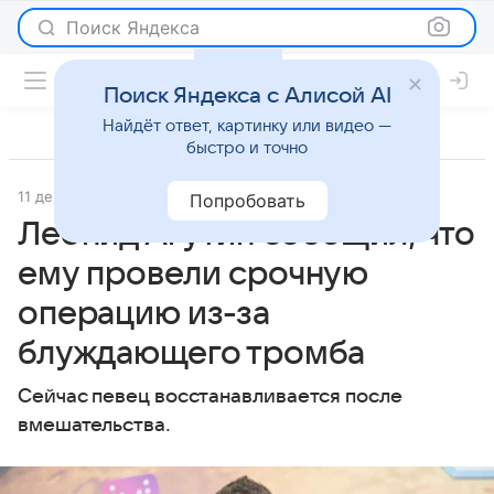
Поиск Яндекса
Поиск Яндекса с Алисой AI
Найдёт ответ, картинку или видео —
быстро и точно
11 декабря 2023
Lenta.Ru
Светская жизнь
Попробовать
Леонид Агутин сообщил, что
ему провели срочную
операцию из-за
блуждающего тромба
Сейчас певец восстанавливается после
вмешательства.