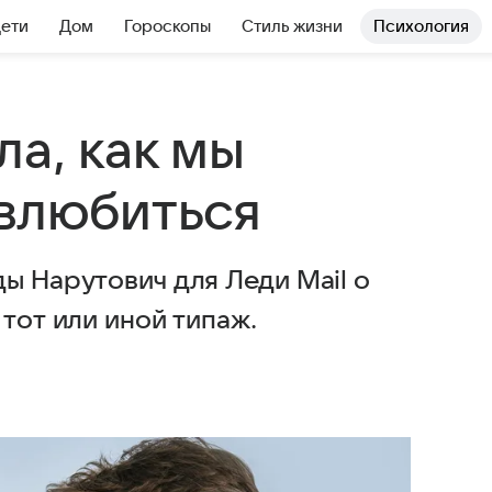
Дети
Дом
Гороскопы
Стиль жизни
Психология
а, как мы
 влюбиться
ы Нарутович для Леди Mail о
 тот или иной типаж.