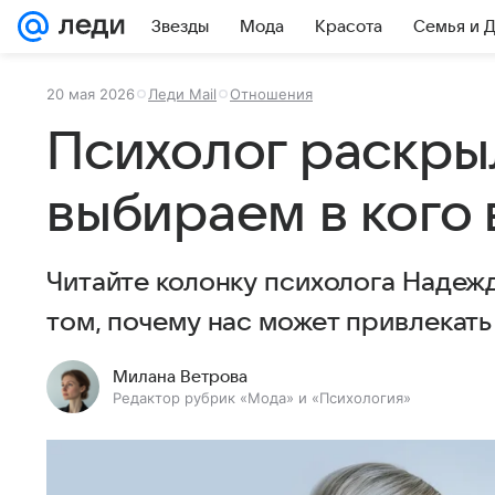
Звезды
Мода
Красота
Семья и 
20 мая 2026
Леди Mail
Отношения
Психолог раскрыл
выбираем в кого
Читайте колонку психолога Надежд
том, почему нас может привлекать
Милана Ветрова
Редактор рубрик «Мода» и «Психология»