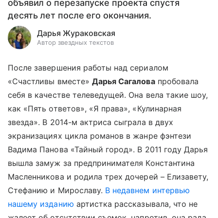
объявил о перезапуске проекта спустя
десять лет после его окончания.
Дарья Жураковская
Автор звездных текстов
После завершения работы над сериалом
«Счастливы вместе»
Дарья Сагалова
пробовала
себя в качестве телеведущей. Она вела такие шоу,
как «Пять ответов», «Я права», «Кулинарная
звезда». В 2014-м актриса сыграла в двух
экранизациях цикла романов в жанре фэнтези
Вадима Панова «Тайный город». В 2011 году Дарья
вышла замуж за предпринимателя Константина
Масленникова и родила трех дочерей – Елизавету,
Стефанию и Мирославу.
В недавнем интервью
нашему изданию
артистка рассказывала, что не
жалеет об отсутствии съемок, напротив, она рада