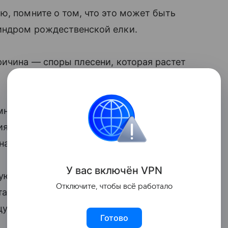
ю, помните о том, что это может быть
индром рождественской елки.
ричина — споры плесени, которая растет
змножаться быстрее и вызывает насморк,
ия, кашель и боль в груди», — рассказала
на в своем Telegram-канале.
У вас включ
ён
V
P
N
ую елку, эксперт рекомендует промыть
Отключите, чтобы всё работало
танавливать в доме и наряжать. Сразу
цу.
Готово