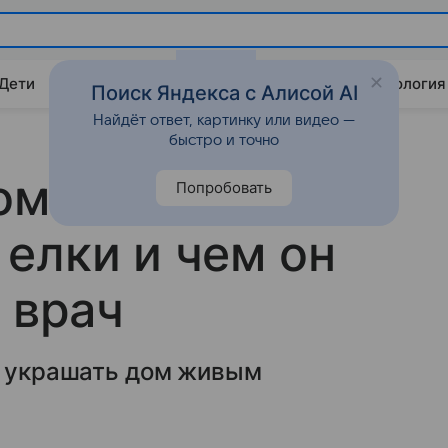
 Дети
Дом
Гороскопы
Стиль жизни
Психология
Поиск Яндекса с Алисой AI
Найдёт ответ, картинку или видео —
быстро и точно
ом
Попробовать
елки и чем он
 врач
т украшать дом живым