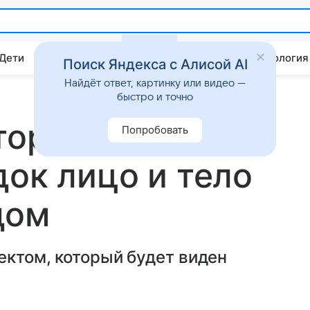
 Дети
Дом
Гороскопы
Стиль жизни
Психология
Поиск Яндекса с Алисой AI
Найдёт ответ, картинку или видео —
быстро и точно
торые быстро
Попробовать
док лицо и тело
дом
ектом, который будет виден