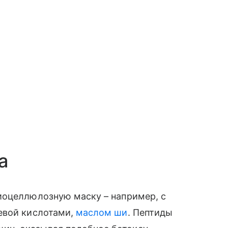
а
иоцеллюлозную маску – например, с
евой кислотами,
маслом ши
. Пептиды