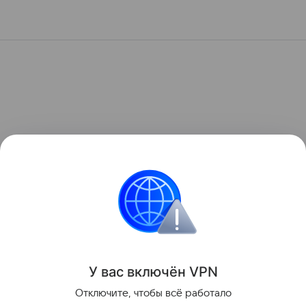
У вас включ
ён
V
P
N
Отключите, чтобы всё работало