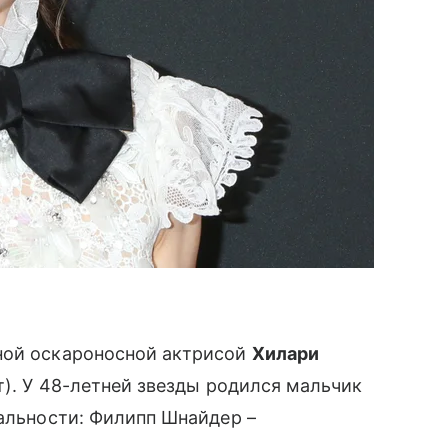
ной оскароносной актрисой
Хилари
т). У 48-летней звезды родился мальчик
иальности: Филипп Шнайдер –