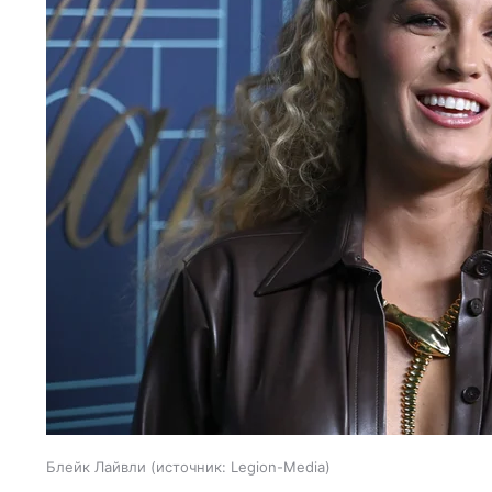
Блейк Лайвли
источник:
Legion-Media