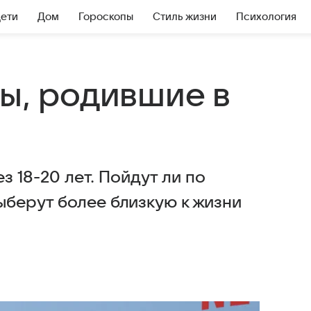
Дети
Дом
Гороскопы
Стиль жизни
Психология
ды, родившие в
ез 18-20 лет. Пойдут ли по
ыберут более близкую к жизни