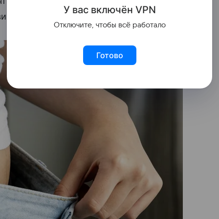
очти не накапливают жир. Основная часть
У вас включ
ён
V
P
N
ища, в первую очередь – на животе.
Отключите, чтобы всё работало
Готово