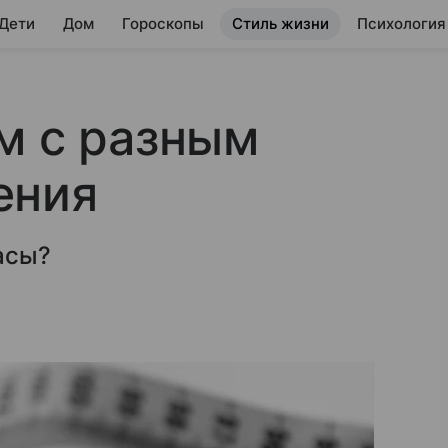
 Дети
Дом
Гороскопы
Стиль жизни
Психология
м с разным
ения
асы?