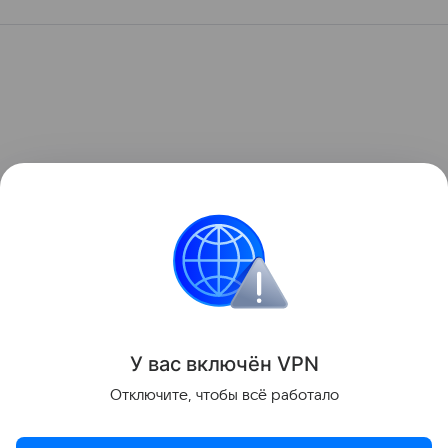
У вас включ
ён
V
P
N
Отключите, чтобы всё работало