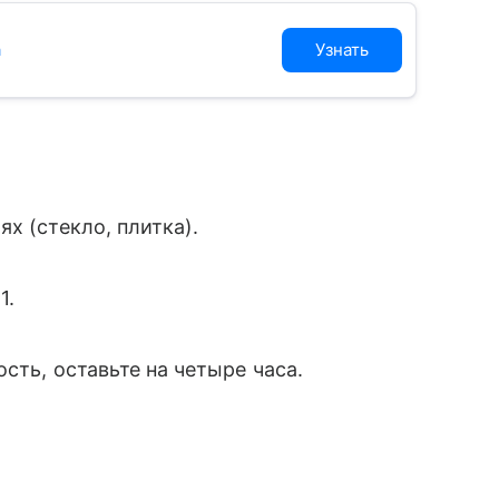
а
Узнать
х (стекло, плитка).
1.
сть, оставьте на четыре часа.