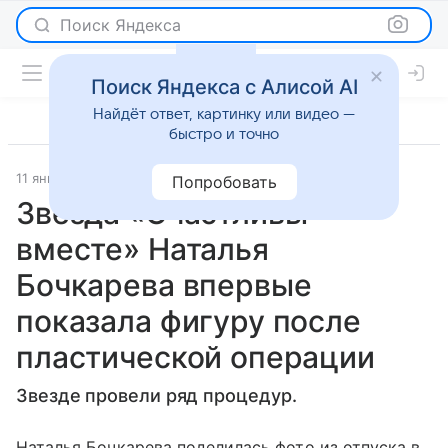
Поиск Яндекса
Поиск Яндекса с Алисой AI
Найдёт ответ, картинку или видео —
быстро и точно
11 января 2024
Super.ru
Светская жизнь
Попробовать
Звезда «Счастливы
вместе» Наталья
Бочкарева впервые
показала фигуру после
пластической операции
Звезде провели ряд процедур.
Наталья Бочкарева поделилась фото из отпуска в