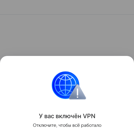
У вас включ
ён
V
P
N
Отключите, чтобы всё работало