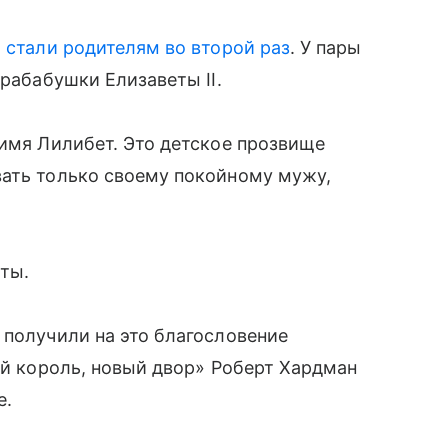
л
стали родителям во второй раз
. У пары
прабабушки Елизаветы II.
 имя Лилибет. Это детское прозвище
вать только своему покойному мужу,
еты.
 получили на это благословение
ый король, новый двор» Роберт Хардман
е.