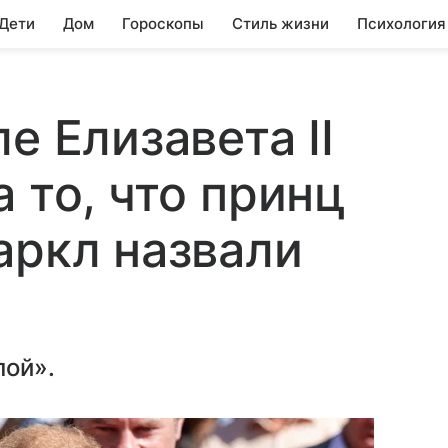
 Дети
Дом
Гороскопы
Стиль жизни
Психология
е Елизавета II
 то, что принц
аркл назвали
лой».