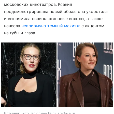
московских кинотеатров. Ксения
продемонстрировала новый образ: она укоротила
и выпрямила свои каштановые волосы, а также
нанесла
непривычно темный макияж
с акцентом
на губы и глаза.
Источник фото: legion-media.ru, starface.ru