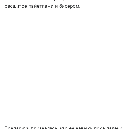
расшитое пайетками и бисером.
Бондарчук призналась, что ее навыки пока далеки