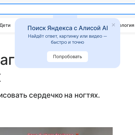
 Дети
Дом
Гороскопы
Стиль жизни
Психология
Поиск Яндекса с Алисой AI
Найдёт ответ, картинку или видео —
быстро и точно
магнитные»
Попробовать
х
совать сердечко на ногтях.