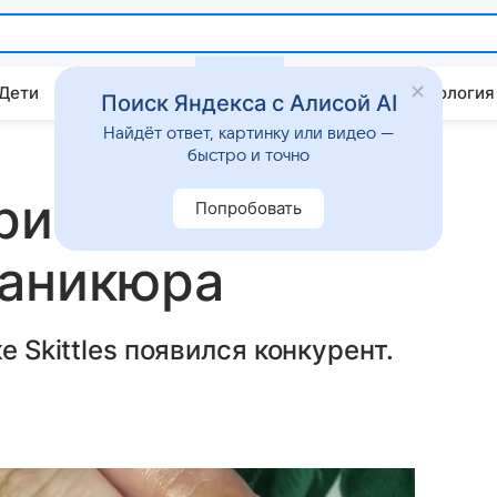
 Дети
Дом
Гороскопы
Стиль жизни
Психология
Поиск Яндекса с Алисой AI
Найдёт ответ, картинку или видео —
быстро и точно
риант
Попробовать
маникюра
е Skittles появился конкурент.