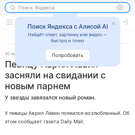
Поиск Яндекса
Поиск Яндекса с Алисой AI
Найдёт ответ, картинку или видео —
быстро и точно
30 января 2024
Газета.Ру
Светская жизнь
Попробовать
Певицу Аврил Лавин
засняли на свидании с
новым парнем
У звезды завязался новый роман.
У певицы Аврил Лавин появился возлюбленный. Об
этом сообщает газета Daily Mail.