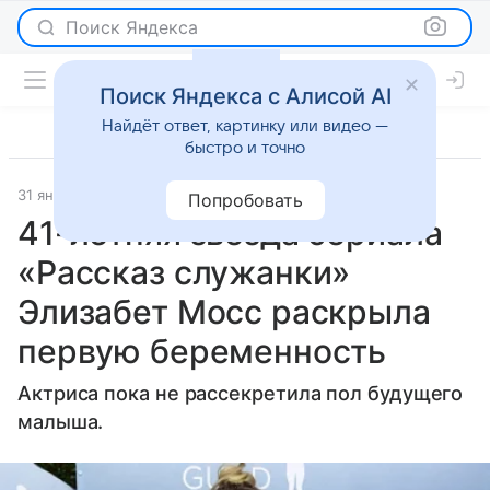
Поиск Яндекса
Поиск Яндекса с Алисой AI
Найдёт ответ, картинку или видео —
быстро и точно
31 января 2024
Super.ru
Светская жизнь
Попробовать
41-летняя звезда сериала
«Рассказ служанки»
Элизабет Мосс раскрыла
первую беременность
Актриса пока не рассекретила пол будущего
малыша.