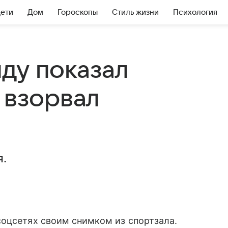
Дети
Дом
Гороскопы
Стиль жизни
Психология
ду показал
 взорвал
я.
соцсетях своим снимком из спортзала.