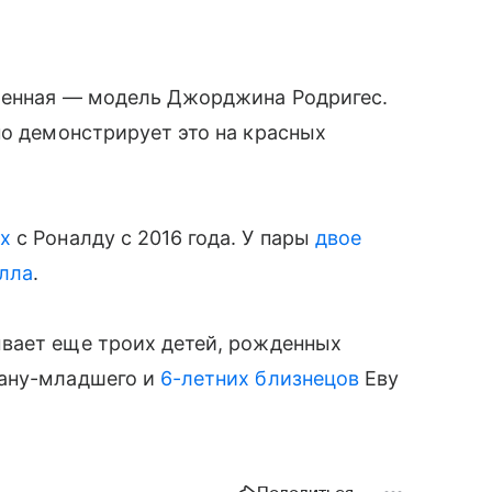
ленная — модель Джорджина Родригес.
о демонстрирует это на красных
ях
с Роналду с 2016 года. У пары
двое
елла
.
вает еще троих детей, рожденных
иану-младшего и
6-летних близнецов
Еву