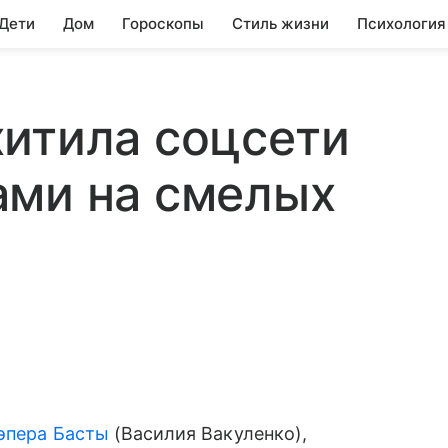
 Дети
Дом
Гороскопы
Стиль жизни
Психология
итила соцсети
ами на смелых
эпера Басты
(Василия Вакуленко),