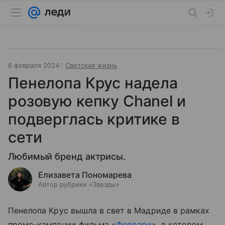
6 февраля 2024
Светская жизнь
Пенелопа Крус надела
розовую кепку Chanel и
подверглась критике в
сети
Любимый бренд актрисы.
Елизавета Пономарева
Автор рубрики «Звезды»
Пенелопа Крус вышла в свет в Мадриде в рамках
промо-кампании фильма «
Феррари
», в котором