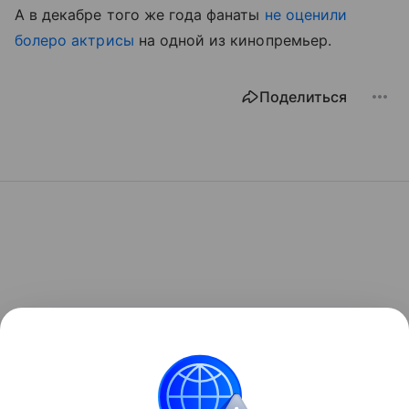
А в декабре того же года фанаты
не оценили
болеро актрисы
на одной из кинопремьер.
Поделиться