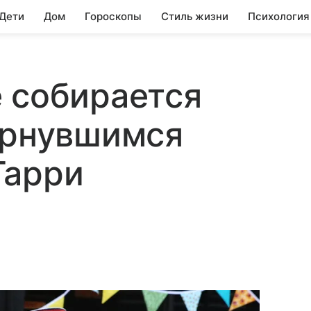
 Дети
Дом
Гороскопы
Стиль жизни
Психология
 собирается
ернувшимся
Гарри