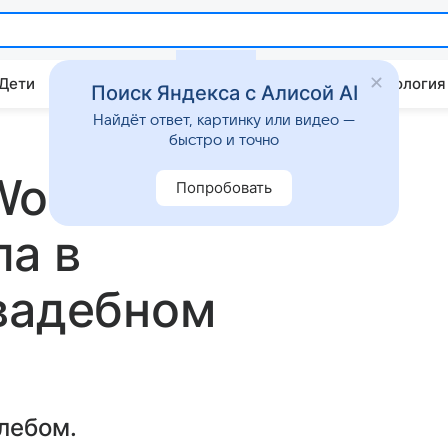
 Дети
Дом
Гороскопы
Стиль жизни
Психология
Поиск Яндекса с Алисой AI
Найдёт ответ, картинку или видео —
быстро и точно
Woman Мария
Попробовать
а в
вадебном
лебом.