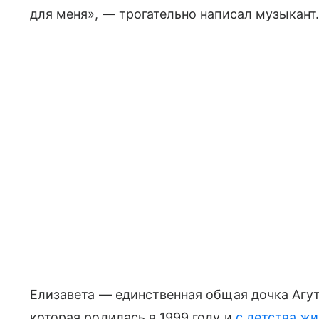
для меня», — трогательно написал музыкант
Елизавета — единственная общая дочка Агут
которая родилась в 1999 году и
с детства ж