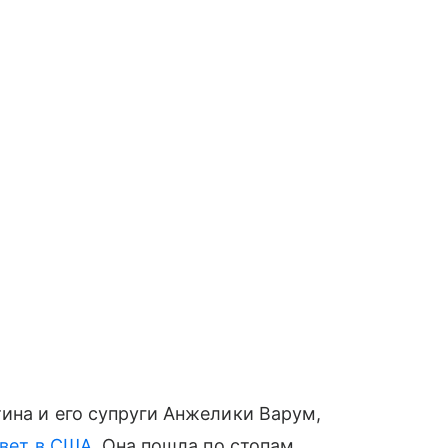
.
ина и его супруги Анжелики Варум,
ивет в США
. Она пошла по стопам