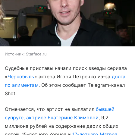
Источник:
Starface.ru
Судебные приставы начали поиск звезды сериала
«
Чернобыль
» актера Игоря Петренко из-за
долга
по алиментам
. Об этом сообщает Telegram-канал
Shot.
Отмечается, что артист не выплатил
бывшей
супруге, актрисе Екатерине Климовой
, 9,2
миллиона рублей на содержание двоих общих
детей, 15-летнего Корнея и
17-летнего Матвея
.