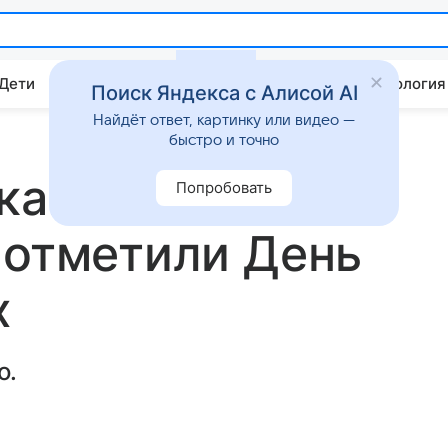
 Дети
Дом
Гороскопы
Стиль жизни
Психология
Поиск Яндекса с Алисой AI
Найдёт ответ, картинку или видео —
быстро и точно
 как Бекхэмы,
Попробовать
 отметили День
х
о.