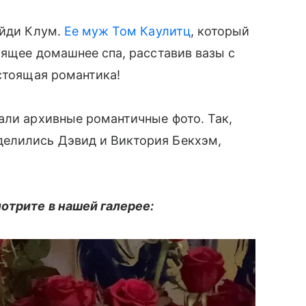
айди Клум.
Ее муж Том Каулитц
, который
оящее домашнее спа, расставив вазы с
астоящая романтика!
али архивные романтичные фото. Так,
елились Дэвид и Виктория Бекхэм,
отрите в нашей галерее: