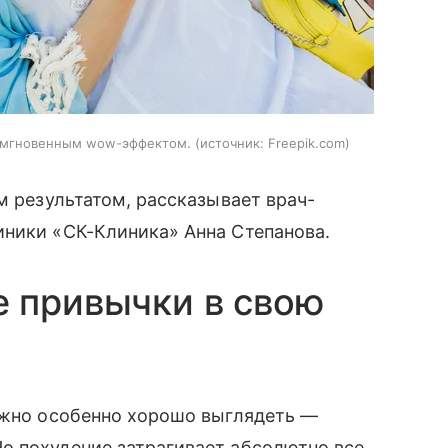
 с мгновенным wow-эффектом.
источник:
Freepik.com
м результатом, рассказывает врач-
иники «СК-Клиника» Анна Степанова.
 привычки в свою
нужно особенно хорошо выглядеть —
о похудение затрагивает абсолютно все