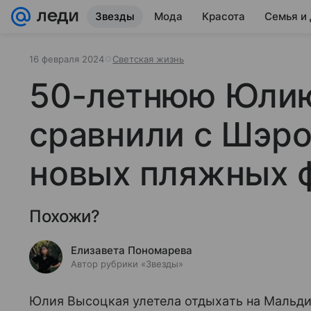
Звезды
Мода
Красота
Семья и
16 февраля 2024
Светская жизнь
50-летнюю Юли
сравнили с Шэро
новых пляжных 
Похожи?
Елизавета Пономарева
Автор рубрики «Звезды»
Юлия Высоцкая улетела отдыхать на Мальди