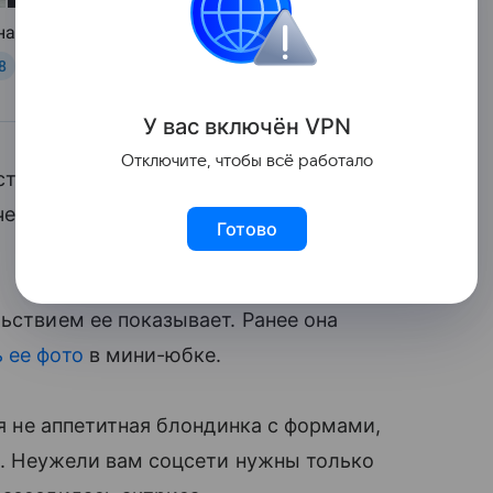
У вас включ
ён
V
P
N
Отключите, чтобы всё работало
о девочка на фото!», «На второй
чень хорошо выглядите», «Как вы
Готово
ьствием ее показывает. Ранее она
 ее фото
в мини-юбке.
 я не аппетитная блондинка с формами,
те. Неужели вам соцсети нужны только