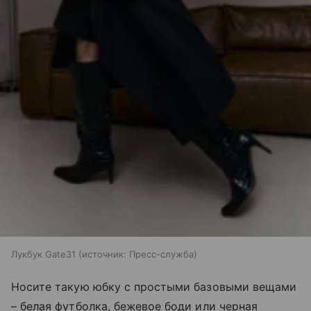
Лукбук Gate31
источник:
Пресс-служба
Носите такую юбку с простыми базовыми вещами
– белая футболка, бежевое боди или черная