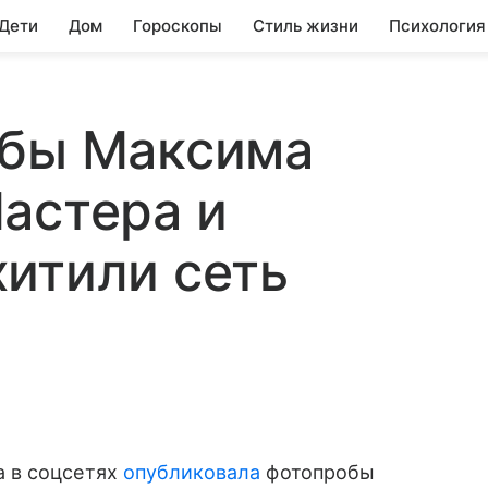
 Дети
Дом
Гороскопы
Стиль жизни
Психология
обы Максима
астера и
итили сеть
 в соцсетях
опубликовала
фотопробы