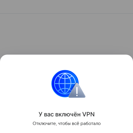
У вас включ
ён
V
P
N
Отключите, чтобы всё работало