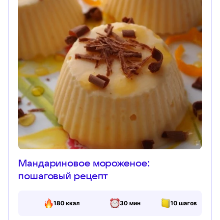
Мандариновое мороженое:
пошаговый рецепт
180
ккал
30 мин
10
шагов