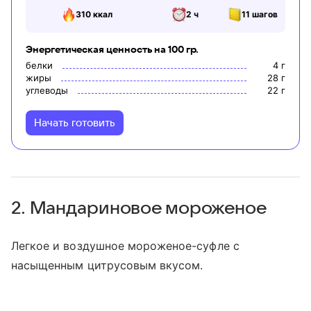
310
ккал
2 ч
11
шагов
Энергетическая ценность на 100 гр.
белки
4
г
жиры
28
г
углеводы
22
г
Начать готовить
2. Мандариновое мороженое
Легкое и воздушное мороженое-суфле с
насыщенным цитрусовым вкусом.