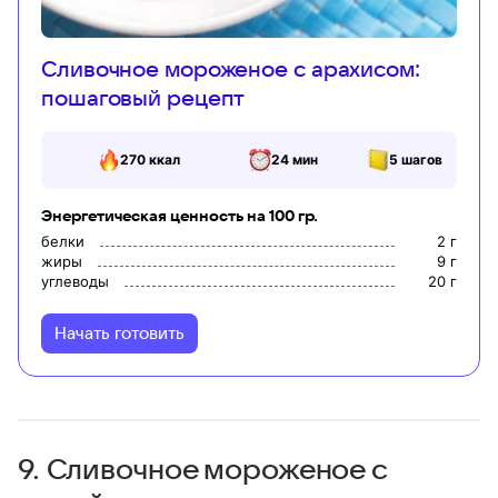
Сливочное мороженое с арахисом:
пошаговый рецепт
270
ккал
24 мин
5
шагов
Энергетическая ценность на 100 гр.
белки
2
г
жиры
9
г
углеводы
20
г
Начать готовить
9. Сливочное мороженое с