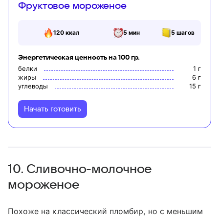
Фруктовое мороженое
120
ккал
5 мин
5
шагов
Энергетическая ценность на 100 гр.
белки
1
г
жиры
6
г
углеводы
15
г
Начать готовить
10. Сливочно-молочное
мороженое
Похоже на классический пломбир, но с меньшим