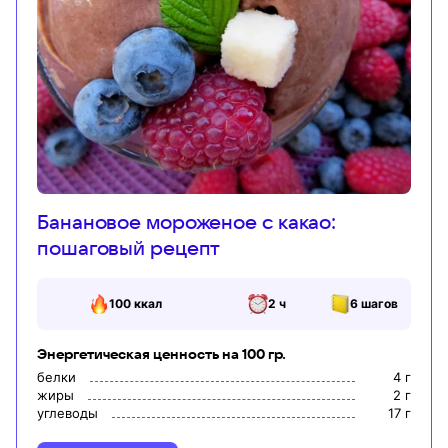
Банановое мороженое с какао:
пошаговый рецепт
100
ккал
2 ч
6
шагов
Энергетическая ценность на 100 гр.
белки
4
г
жиры
2
г
углеводы
17
г