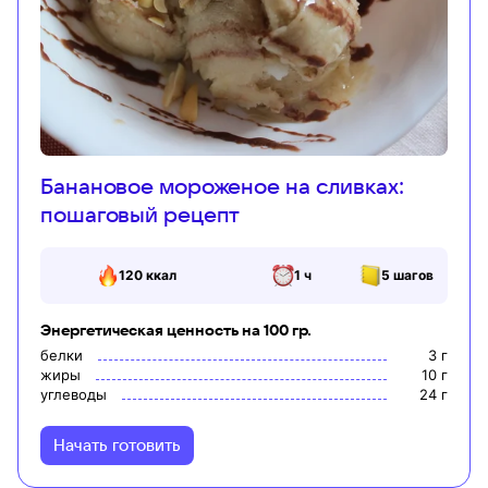
Банановое мороженое на сливках:
пошаговый рецепт
120
ккал
1 ч
5
шагов
Энергетическая ценность на 100 гр.
белки
3
г
жиры
10
г
углеводы
24
г
Начать готовить