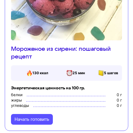
Мороженое из сирени: пошаговый
рецепт
130
ккал
25 мин
5
шагов
Энергетическая ценность на 100 гр.
белки
0
г
жиры
0
г
углеводы
0
г
Начать готовить