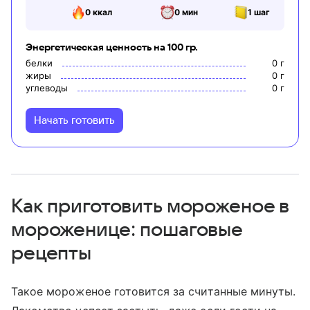
0
ккал
0 мин
1
шаг
Энергетическая ценность на 100 гр.
белки
0
г
жиры
0
г
углеводы
0
г
Начать готовить
Как приготовить мороженое в
мороженице: пошаговые
рецепты
Такое мороженое готовится за считанные минуты.