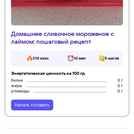
Домашнее сливочное мороженое с
лаймом: пошаговый рецепт
210
ккал
10 мин
5
шагов
Энергетическая ценность на 100 гр.
белки
0
г
жиры
0
г
углеводы
0
г
Начать готовить