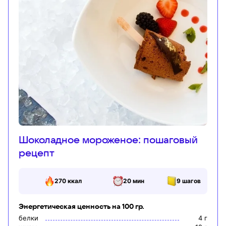
Шоколадное мороженое: пошаговый
рецепт
270
ккал
20 мин
9
шагов
Энергетическая ценность на 100 гр.
белки
4
г