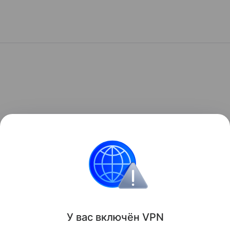
У вас включ
ён
V
P
N