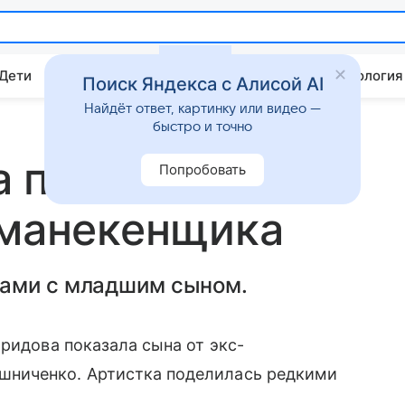
 Дети
Дом
Гороскопы
Стиль жизни
Психология
Поиск Яндекса с Алисой AI
Найдёт ответ, картинку или видео —
быстро и точно
 показала 20-
Попробовать
 манекенщика
рами с младшим сыном.
ридова показала сына от экс-
ниченко. Артистка поделилась редкими