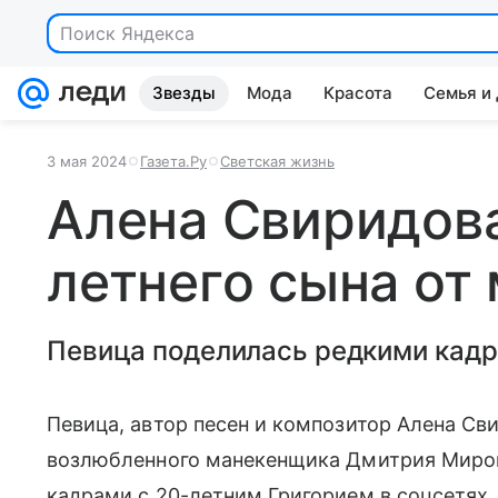
Поиск Яндекса
Звезды
Мода
Красота
Семья и
3 мая 2024
Газета.Ру
Светская жизнь
Алена Свиридова
летнего сына от
Певица поделилась редкими кад
Певица, автор песен и композитор Алена Сви
возлюбленного манекенщика Дмитрия Мирош
кадрами с 20-летним Григорием в соцсетях.