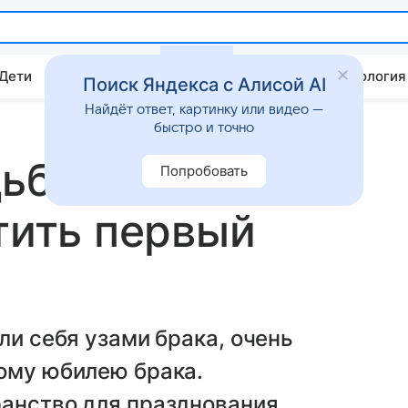
 Дети
Дом
Гороскопы
Стиль жизни
Психология
Поиск Яндекса с Алисой AI
Найдёт ответ, картинку или видео —
быстро и точно
ьба (5 лет
Попробовать
етить первый
ли себя узами брака, очень
вому юбилею брака.
ранство для празднования