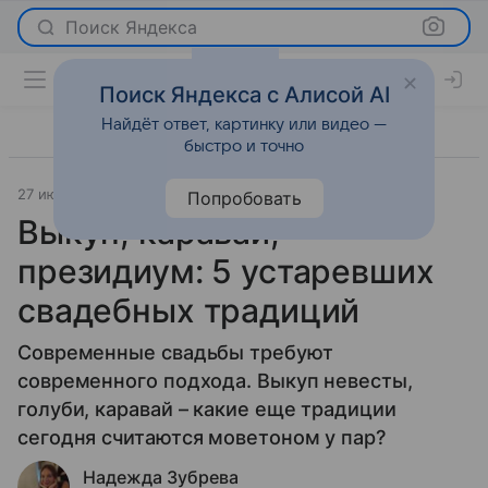
Поиск Яндекса
Поиск Яндекса с Алисой AI
Найдёт ответ, картинку или видео —
быстро и точно
27 июля 2026
Леди Mail
О важном
Попробовать
Выкуп, каравай,
президиум: 5 устаревших
свадебных традиций
Современные свадьбы требуют
современного подхода. Выкуп невесты,
голуби, каравай – какие еще традиции
сегодня считаются моветоном у пар?
Надежда Зубрева