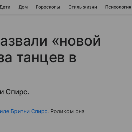
 Дети
Дом
Гороскопы
Стиль жизни
Психология
азвали «новой
за танцев в
и Спирс.
тиле Бритни Спирс
. Роликом она