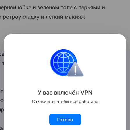
черной юбке и зеленом топе с перьями и
 ретроукладку и легкий макияж
а, а в комментариях ее назвали «новой
ни также обеспокоились моральным
nciaga» за 1 миллион рублей.
У вас включ
ён
V
P
N
ю черную сумку-тоут от Balenciaga
Отключите, чтобы всё работало
прозвали в соцсетях «новой Биркин».
Готово
на рублей. Журналистка дополнила ее