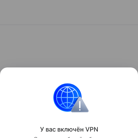
У вас включ
ён
V
P
N