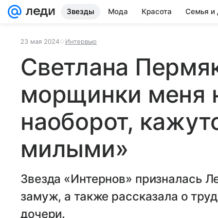
Звезды
Мода
Красота
Семья и
23 мая 2024
Интервью
Светлана Пермя
морщинки меня н
наоборот, кажут
милыми»
Звезда «Интернов» призналась Лед
замуж, а также рассказала о тру
дочери.