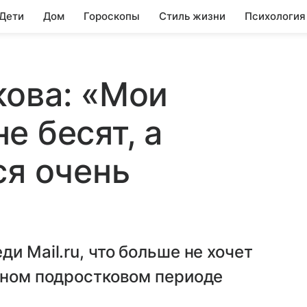
 Дети
Дом
Гороскопы
Стиль жизни
Психология
кова: «Мои
е бесят, а
ся очень
и Mail.ru, что больше не хочет
дном подростковом периоде