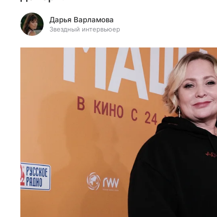
Дарья Варламова
Звездный интервьюер