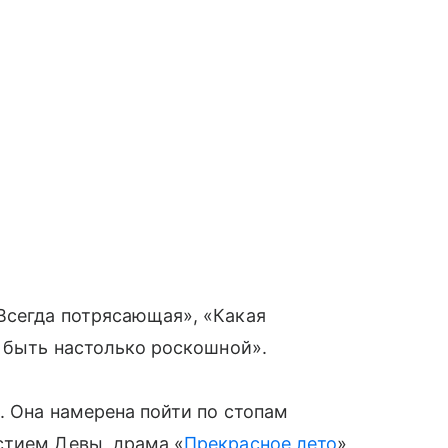
Всегда потрясающая», «Какая
о быть настолько роскошной».
. Она намерена пойти по стопам
стием Девы, драма «
Прекрасное лето
»,