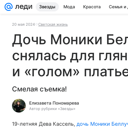
Звезды
Мода
Красота
Семья и
20 мая 2024
Светская жизнь
Дочь Моники Бе
снялась для глян
и «голом» плать
Смелая съемка!
Елизавета Пономарева
Автор рубрики «Звезды»
19-летняя Дева Кассель,
дочь Моники Беллу