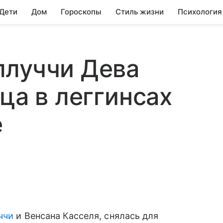
 Дети
Дом
Гороскопы
Стиль жизни
Психология
ллуччи Дева
ца в леггинсах
е
ччи
и Венсана Касселя, снялась для