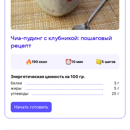
Чиа-пудинг с клубникой: пошаговый
рецепт
190
ккал
10 мин
5
шагов
Энергетическая ценность на 100 гр.
белки
3
г
жиры
5
г
углеводы
25
г
Начать готовить