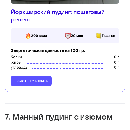
Йоркширский пудинг: пошаговый
рецепт
200
ккал
20 мин
7
шагов
Энергетическая ценность на 100 гр.
белки
0
г
жиры
0
г
углеводы
0
г
Начать готовить
7. Манный пудинг с изюмом