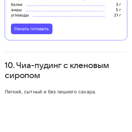
белки
3
г
жиры
5
г
углеводы
21
г
Начать готовить
10. Чиа-пудинг с кленовым
сиропом
Легкий, сытный и без лишнего сахара.