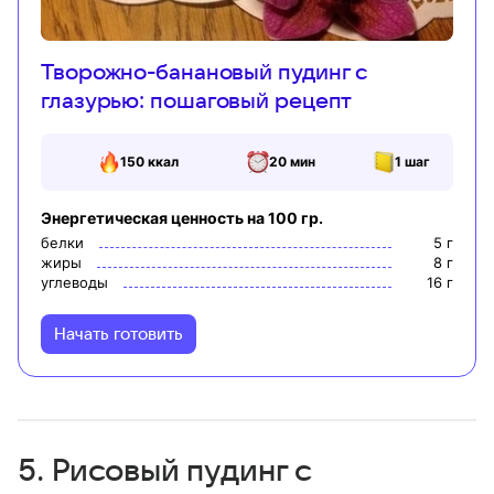
Творожно-банановый пудинг с
глазурью: пошаговый рецепт
150
ккал
20 мин
1
шаг
Энергетическая ценность на 100 гр.
белки
5
г
жиры
8
г
углеводы
16
г
Начать готовить
5. Рисовый пудинг с