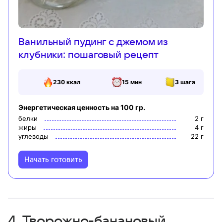
Ванильный пудинг с джемом из
клубники: пошаговый рецепт
230
ккал
15 мин
3
шага
Энергетическая ценность на 100 гр.
белки
2
г
жиры
4
г
углеводы
22
г
Начать готовить
4. Творожно-банановый