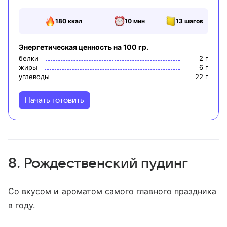
180
ккал
10 мин
13
шагов
Энергетическая ценность на 100 гр.
белки
2
г
жиры
6
г
углеводы
22
г
Начать готовить
8. Рождественский пудинг
Со вкусом и ароматом самого главного праздника
в году.