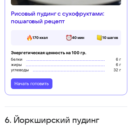
Рисовый пудинг с сухофруктами:
пошаговый рецепт
170
ккал
40 мин
10
шагов
Энергетическая ценность на 100 гр.
белки
6
г
жиры
6
г
углеводы
32
г
Начать готовить
6. Йоркширский пудинг