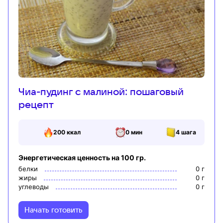
Чиа-пудинг с малиной: пошаговый
рецепт
200
ккал
0 мин
4
шага
Энергетическая ценность на 100 гр.
белки
0
г
жиры
0
г
углеводы
0
г
Начать готовить