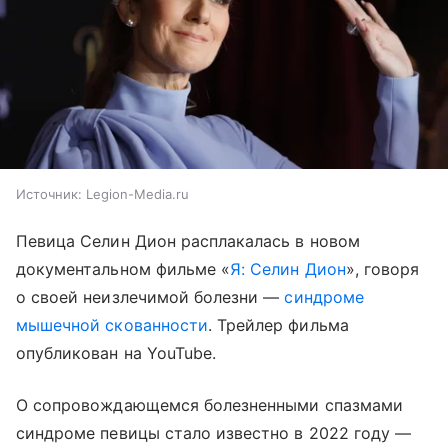
Источник:
Legion-Media.ru
Певица Селин Дион расплакалась в новом
документальном фильме «
Я: Селин Дион
», говоря
о своей неизлечимой болезни —
синдроме
мышечной скованности
. Трейлер фильма
опубликован на YouTube.
О сопровождающемся болезненными спазмами
синдроме певицы стало известно в 2022 году —