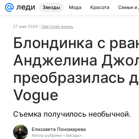
Звезды
Мода
Красота
Семья и
27 мая 2024
Светская жизнь
Блондинка с рва
Анджелина Джо
преобразилась д
Vogue
Съемка получилось необычной.
Елизавета Пономарева
Автор рубрики «Звезды»