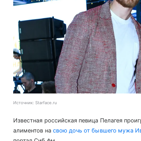
Источник:
Starface.ru
Известная российская певица Пелагея проиг
алиментов на
свою дочь от бывшего мужа И
портал Сиб.фм.